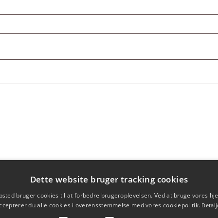
ævet
Dette website bruger tracking cookies
sted bruger cookies til at forbedre brugeroplevelsen. Ved at bruge vores 
ccepterer du alle cookies i overensstemmelse med vores cookiepolitik.
Detalj