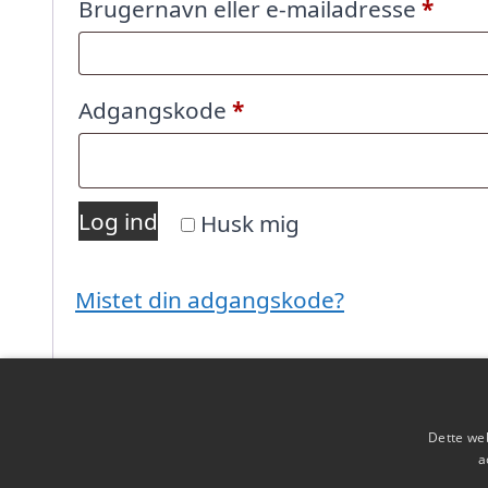
Påkr
Brugernavn eller e-mailadresse
*
Påkrævet
Adgangskode
*
Log ind
Husk mig
Mistet din adgangskode?
Dette web
a