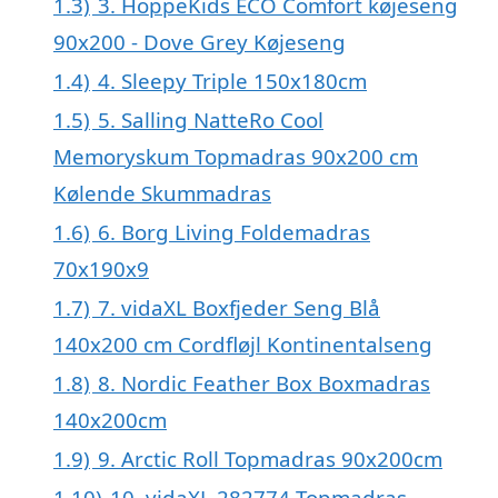
1.3)
3. HoppeKids ECO Comfort køjeseng
90x200 - Dove Grey Køjeseng
1.4)
4. Sleepy Triple 150x180cm
1.5)
5. Salling NatteRo Cool
Memoryskum Topmadras 90x200 cm
Kølende Skummadras
1.6)
6. Borg Living Foldemadras
70x190x9
1.7)
7. vidaXL Boxfjeder Seng Blå
140x200 cm Cordfløjl Kontinentalseng
1.8)
8. Nordic Feather Box Boxmadras
140x200cm
1.9)
9. Arctic Roll Topmadras 90x200cm
1.10)
10. vidaXL 282774 Topmadras