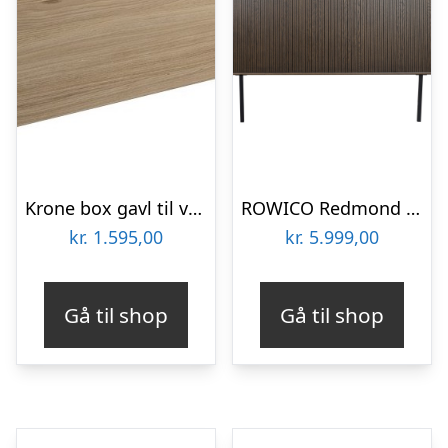
Krone box gavl til væg montering – Passer til alle Krone senge 120 cm Bøgefiner
ROWICO Redmond sengegavl, m. 4 hylder – brun egefinér/eg og metal (B:230)
kr.
1.595,00
kr.
5.999,00
Gå til shop
Gå til shop