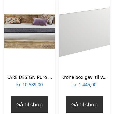
KARE DESIGN Puro sengeramme – natur mangotræ (180×200)
Krone box gavl til væg montering – Passer til alle Krone senge 120 cm Hvid
kr.
10.589,00
kr.
1.445,00
Gå til shop
Gå til shop